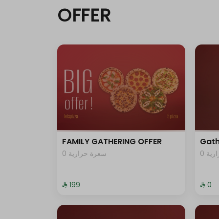
OFFER
FAMILY GATHERING OFFER
Gath
0 ية
0 سعرة حرارية
⁨⁦‪‬ 199⁩
⁨⁦‪‬ 0⁩