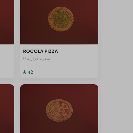
ROCOLA PIZZA
0 سعرة حرارية
⁨⁦‪‬ 42⁩