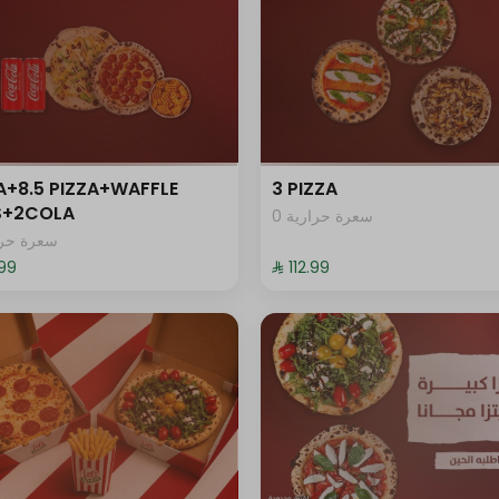
A+8.5 PIZZA+WAFFLE
3 PIZZA
ES+2COLA
0 سعرة حرارية
سعرة حرار
.99⁩
⁨⁦‪‬ 112.99⁩