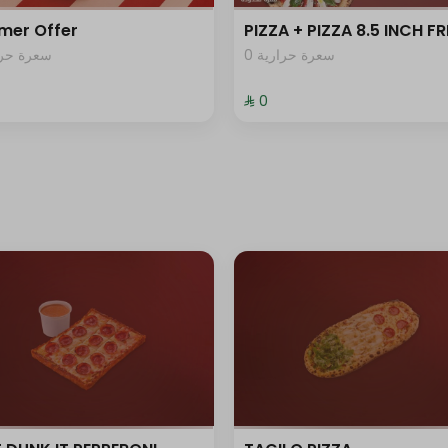
mer Offer
PIZZA + PIZZA 8.5 INCH FR
0 سعرة حرارية
سعرة حرار
⁨⁦‪‬ 0⁩