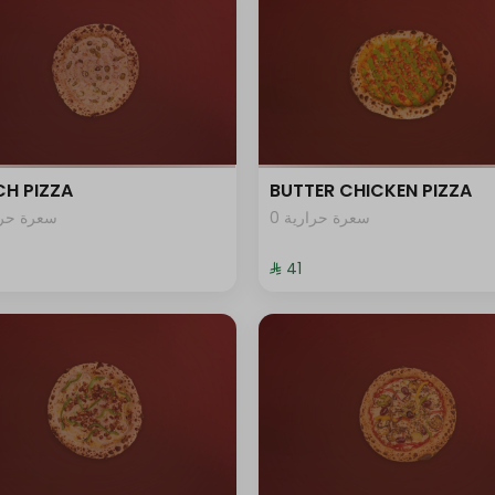
H PIZZA
BUTTER CHICKEN PIZZA
0 سعرة حرارية
سعرة حرار
⁨⁦‪‬ 41⁩