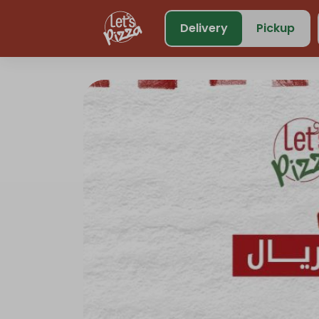
https://www.letspizza.sa/admin/promotion
Delivery
Pickup