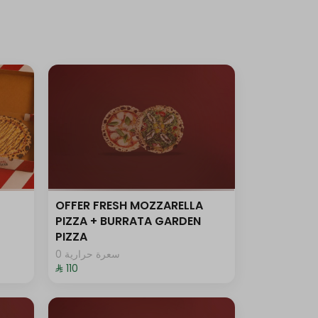
OFFER FRESH MOZZARELLA
PIZZA + BURRATA GARDEN
PIZZA
0 سعرة حرارية
⁨⁦‪‬ 110⁩