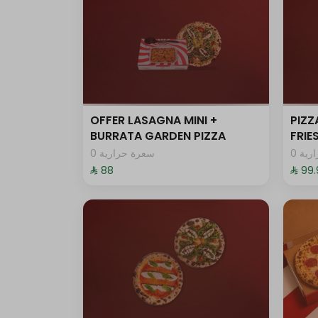
OFFER LASAGNA MINI +
PIZZ
BURRATA GARDEN PIZZA
FRI
0 ية
0 سعرة حرارية
⁨⁦‪‬ 88⁩
⁨⁦‪‬ 99