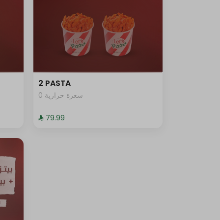
2 PASTA
0 سعرة حرارية
⁨⁦‪‬ 79.99⁩