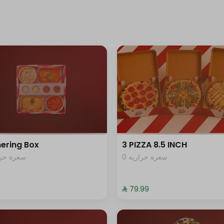
ering Box
3 PIZZA 8.5 INCH
0 سعرة حرارية
سعرة حرار
⁨⁦‪‬ 79.99⁩