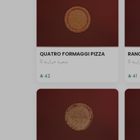
QUATRO FORMAGGI PIZZA
RANC
0 ية
0 سعرة حرارية
⁨⁦‪‬ 42⁩
⁨⁦‪‬ 41⁩