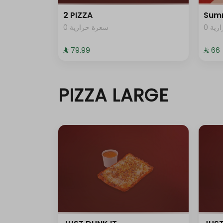
2 PIZZA
Sum
0 ية
0 سعرة حرارية
⁨⁦‪‬ 79.99⁩
⁨⁦‪‬ 66⁩
PIZZA LARGE