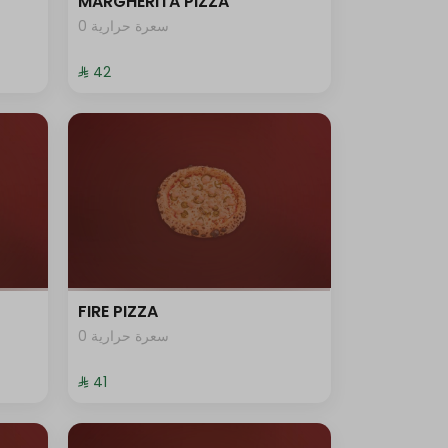
MARGHERITA PIZZA
0 سعرة حرارية
⁨⁦‪‬ 42⁩
FIRE PIZZA
0 سعرة حرارية
⁨⁦‪‬ 41⁩