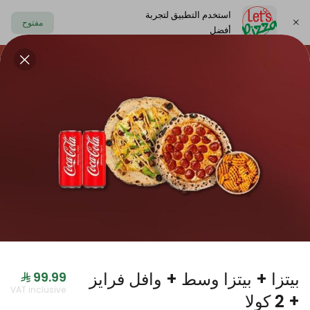
استخدم التطبيق لتجربة
مفتوح
أفضل
https://www.letspizza.sa/admin/promotion
اختر العنوان
حلا
سلطة
صوص
مشروبات
ليتس بلاك
بيتزا + بيتزا وسط + وافل فرايز
جديدنا
VAT inclusive
+ 2 كولا