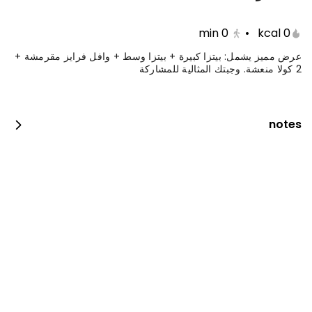
min
0
•
0 kcal
عرض مميز يشمل: بيتزا كبيرة + بيتزا وسط + وافل فرايز مقرمشة +
2 كولا منعشة. وجبتك المثالية للمشاركة
notes
جست دنك ات بيبيروني
0 سعرة حرارية