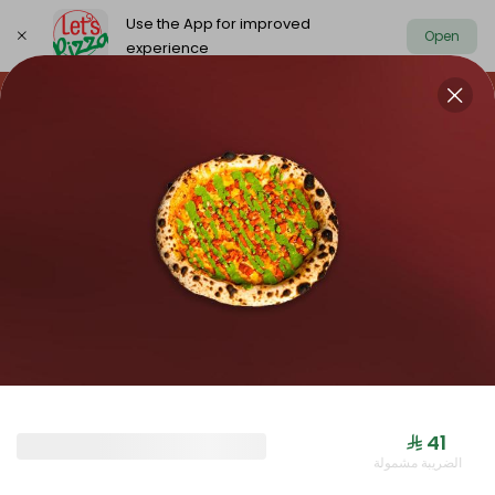
Use the App for improved
Open
experience
https://www.letspizza.sa/admin/promotion
Select address
NEW ARRIVAL
OFFER
PIZZA LARGE
NEW ARRIVAL
⁨⁦‪‬ 41⁩
الضريبة مشمولة