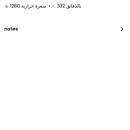
1280 سعرة حرارية
•
332
بالدقائق
notes
JUST DUNK IT PEPPERONI
0 سعرة حرارية
⁨⁦‪‬ 52⁩