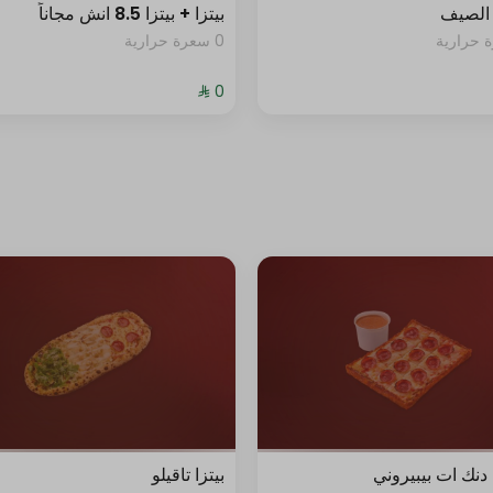
الصيف
بيتزا + بيتزا 8.5 انش مجاناً
0 سعرة حرارية
نك ات بيبيروني
بيتزا تاقيلو