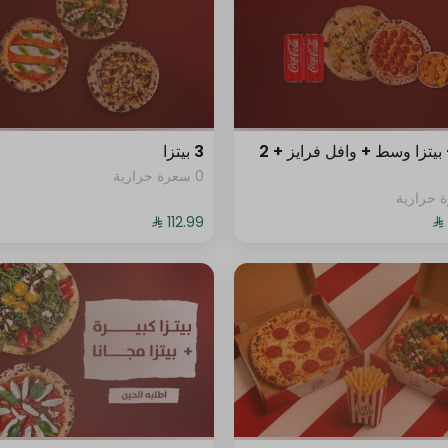
بيتزا + بيتزا وسط + وافل فرايز + 2
3 بيتزا
0 سعرة حرارية