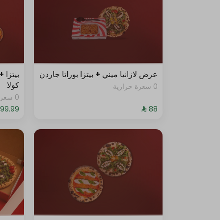
عرض لازانيا ميني + بيتزا بوراتا جاردن
كولا
0 سعرة حرارية
0 سعرة حرارية