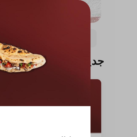
بيتزا كبيره
بيتزا وسط (8.5 انش)
باستا
باستا ال
جديدنا