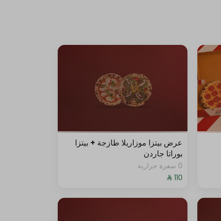
عرض بيتزا موزاريلا طازجة + بيتزا
بوراتا جاردن
0 سعرة حرارية