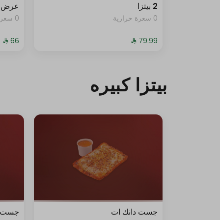
2 بيتزا
عرض 
0 سعرة حرارية
0 سعرة حرارية
بيتزا كبيره
جست دانك ات
جست د