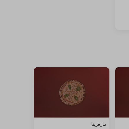
مارقريتا