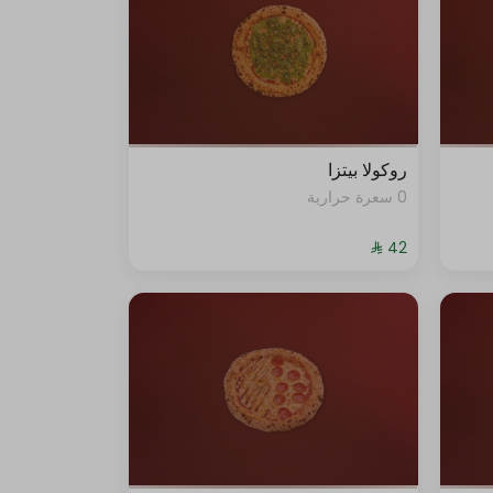
روكولا بيتزا
0 سعرة حرارية