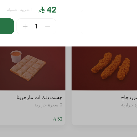
انك ات
وجبة ليتس
الضريبة مشمولة
0 سعرة حرارية
س دجاج
جست دنك ات مارجريتا
0 سعرة حرارية