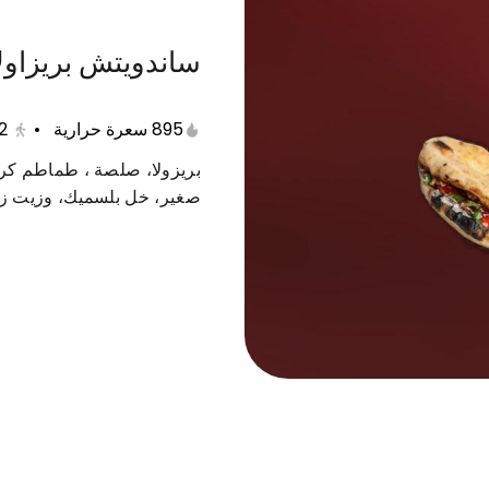
ساندويتش بريزاولا 
895 سعرة حرارية
•
2
جمعات
بينا ساندوتش
مقبلات
حلا
سلطة
بريزولا، صلصة ، طماطم كرز
صغير، خل بلسميك، وزيت زي