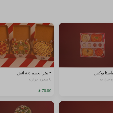
استا بوكس
٣ بيتزا بحجم ٨.٥ انش
0 سعرة حرارية