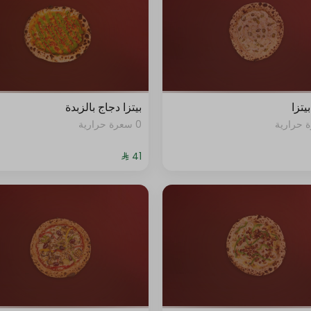
يتزا
بيتزا دجاج بالزبدة
0 سعرة حرارية