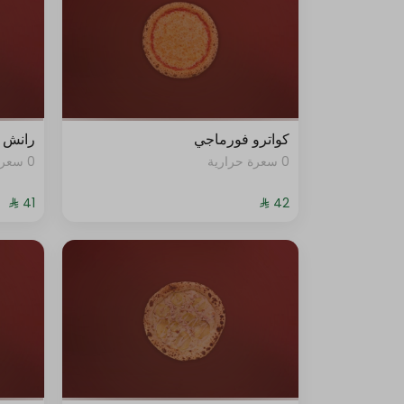
كواترو فورماجي
رانش ب
0 سعرة حرارية
0 سعرة حرارية