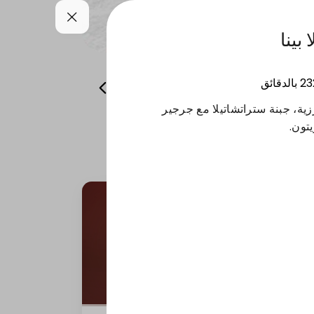
بينا
23
بالدقائق
صوص
مشروبات
ليتس بلاك
ية، جبنة ستراتشاتيلا مع جرجير
تون.