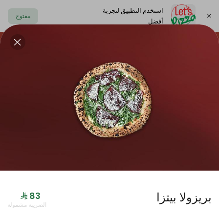
استخدم التطبيق لتجربة
مفتوح
أفضل
https://www.letspizza.sa/admin/promotion
اختر العنوان
حلا
سلطة
صوص
مشروبات
ليتس بلاك
بريزولا بيتزا
جديدنا
الضريبة مشمولة