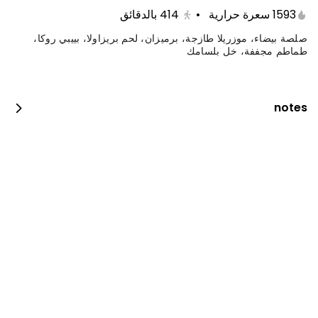
1593 سعرة حرارية
•
414
بالدقائق
صلصة بيضاء، موزريلا طازجة، برميزان، لحم بريزاولا، بييبي روكا،
طماطم مجففة، خل بلسامك
notes
جست دنك ات بيبيروني
0 سعرة حرارية