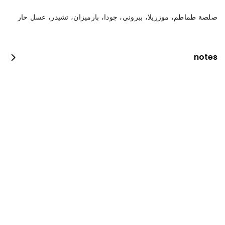
صلصة طماطم، موزريلا، ببروني، جودا، بارميزان، تشيدر، عسل حار
notes