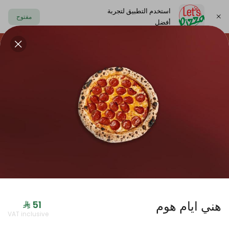
استخدم التطبيق لتجربة
مفتوح
أفضل
https://www.letspizza.sa/admin/promotion
اختر العنوان
هني ايام هوم
VAT inclusive